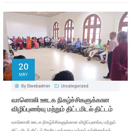
20
MAY
By
Slwebadmin
Uncategorized
வானொலி ஊடக நிகழ்ச்சிகளுக்கான
விழிப்புணர்வு மற்றும் திட்டமிடல் திட்டம்
வானொலி ஊடக நிகழ்ச்சிகளுக்கான விழிப்புணர்வு மற்றும்
திட்டமிடல் திட்டம் தேசிய ஒற்றுமை மற்றும் நல்லிணக்கச்