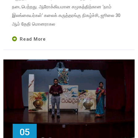
நடைபெற்றது. ஆரோக்கியமான சமூகத்திற்கான ‘நாம்
இலங்கையர்கள்’ கலைக் கருத்தரங்கு நிகழ்ச்சி, ஜூலை 30
ஆம் தேதி மொனராகல
Read More
05