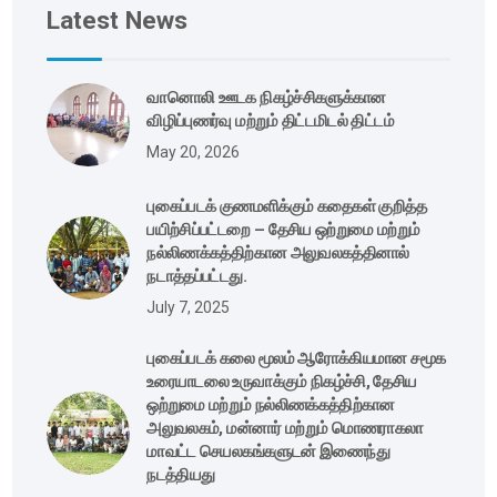
Latest News
வானொலி ஊடக நிகழ்ச்சிகளுக்கான
விழிப்புணர்வு மற்றும் திட்டமிடல் திட்டம்
May 20, 2026
புகைப்படக் குணமளிக்கும் கதைகள் குறித்த
பயிற்சிப்பட்டறை – தேசிய ஒற்றுமை மற்றும்
நல்லிணக்கத்திற்கான அலுவலகத்தினால்
நடாத்தப்பட்டது.
July 7, 2025
புகைப்படக் கலை மூலம் ஆரோக்கியமான சமூக
உரையாடலை உருவாக்கும் நிகழ்ச்சி, தேசிய
ஒற்றுமை மற்றும் நல்லிணக்கத்திற்கான
அலுவலகம், மன்னார் மற்றும் மொணராகலா
மாவட்ட செயலகங்களுடன் இணைந்து
நடத்தியது