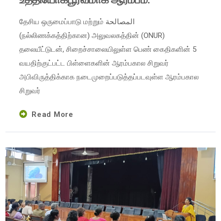
தேசிய ஒருமைப்பாடு மற்றும் المصالحة
(நல்லிணக்கத்திற்கான) அலுவலகத்தின் (ONUR)
தலையீட்டுடன், சிறைச்சாலையிலுள்ள பெண் கைதிகளின் 5
வயதிற்குட்பட்ட பிள்ளைகளின் ஆரம்பகால சிறுவர்
அபிவிருத்திக்காக நடைமுறைப்படுத்தப்படவுள்ள ஆரம்பகால
சிறுவர்
Read More