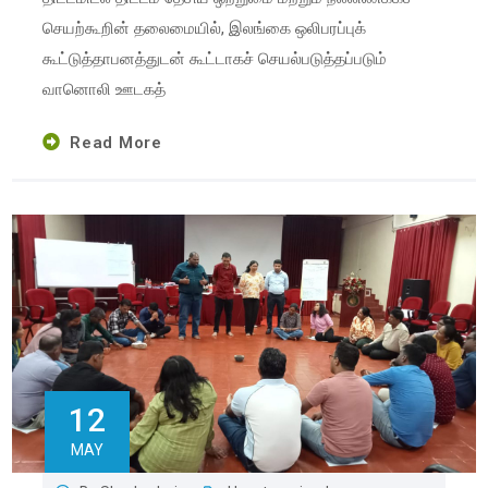
செயற்கூறின் தலைமையில், இலங்கை ஒலிபரப்புக்
கூட்டுத்தாபனத்துடன் கூட்டாகச் செயல்படுத்தப்படும்
வானொலி ஊடகத்
Read More
12
MAY