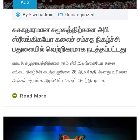
AUG
By
Slwebadmin
Uncategorized
சுகாதாரமான சமூகத்திற்கான அபி
ஸ்ரீலங்கிகயோ கலைச் சம்சத நிகழ்ச்சி
பதுளையில் வெற்றிகரமாக நடத்தப்பட்டது
சுகபத் சமுதாயத்திற்காக நாம் ஸ்ரீ இலங்கையோ கலை
சங்கட நிகழ்ச்சி கடந்த ஜூலை 28 ஆம் தேதி அன்று வரில்லா
அஞ்சல் ஷ்ரரங்க அரங்கில் மிகவும் வெற்றிகரமாக
Read More