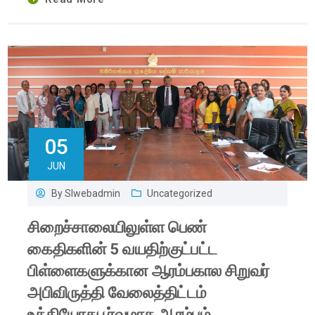
05
JUN
By
Slwebadmin
Uncategorized
சிறைச்சாலையிலுள்ள பெண்
கைதிகளின் 5 வயதிற்குட்பட்ட
பிள்ளைகளுக்கான ஆரம்பகால சிறுவர்
அபிவிருத்தி வேலைத்திட்டம்
உத்தியோகபூர்வமாக ஆரம்பம்.