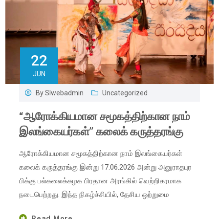
22
JUN
By
Slwebadmin
Uncategorized
“ஆரோக்கியமான சமூகத்திற்கான நாம்
இலங்கையர்கள்” கலைக் கருத்தரங்கு
ஆரோக்கியமான சமூகத்திற்கான நாம் இலங்கையர்கள்
கலைக் கருத்தரங்கு இன்று 17.06.2026 அன்று அனுராதபுர
பிக்கு பல்கலைக்கழக பிரதான அரங்கில் வெற்றிகரமாக
நடைபெற்றது. இந்த நிகழ்ச்சியில், தேசிய ஒற்றுமை
Read More