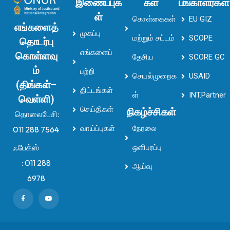
இணைப்புக
கள்
பங்காளர்கள்
ள்
கொள்கைகள்
EU GIZ
எங்களைத்
முகப்பு
மற்றும் சட்டம்
SCOPE
தொடர்பு
எங்களைப்
கொள்ளவு
தேசிய
SCORE GC
ம்
பற்றி
செயல்முறைக
USAID
(திங்கள்–
திட்டங்கள்
ள்
INT.Partner
வெள்ளி)
செய்திகள்
நிகழ்ச்சிகள்
தொலைபேசி:
வாய்ப்புகள்
நேரலை
011 288 7564
ஃபேக்ஸ்
ஒளிபரப்பு
:
011 288
ஆய்வு
6978