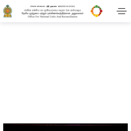
Author: slwebadmin
Home
Blog
Author
slwebadmin