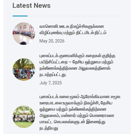
Latest News
வானொலி ஊடக நிகழ்ச்சிகளுக்கான
விழிப்புணர்வு மற்றும் திட்டமிடல் திட்டம்
May 20, 2026
புகைப்படக் குணமளிக்கும் கதைகள் குறித்த
பயிற்சிப்பட்டறை – தேசிய ஒற்றுமை மற்றும்
நல்லிணக்கத்திற்கான அலுவலகத்தினால்
நடாத்தப்பட்டது.
July 7, 2025
புகைப்படக் கலை மூலம் ஆரோக்கியமான சமூக
உரையாடலை உருவாக்கும் நிகழ்ச்சி, தேசிய
ஒற்றுமை மற்றும் நல்லிணக்கத்திற்கான
அலுவலகம், மன்னார் மற்றும் மொணராகலா
மாவட்ட செயலகங்களுடன் இணைந்து
நடத்தியது