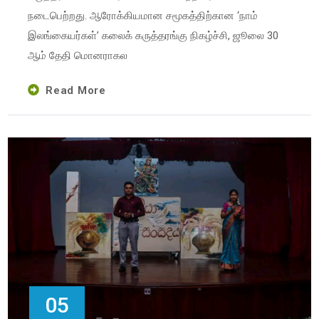
நடைபெற்றது. ஆரோக்கியமான சமூகத்திற்கான ‘நாம்
இலங்கையர்கள்’ கலைக் கருத்தரங்கு நிகழ்ச்சி, ஜூலை 30
ஆம் தேதி மொனராகல
Read More
05