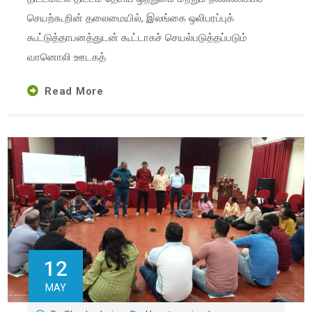
செயற்கூறின் தலைமையில், இலங்கை ஒலிபரப்புக்
கூட்டுத்தாபனத்துடன் கூட்டாகச் செயல்படுத்தப்படும்
வானொலி ஊடகத்
Read More
12
MAY