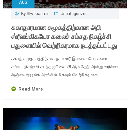
AUG
By
Slwebadmin
Uncategorized
சுகாதாரமான சமூகத்திற்கான அபி
ஸ்ரீலங்கிகயோ கலைச் சம்சத நிகழ்ச்சி
பதுளையில் வெற்றிகரமாக நடத்தப்பட்டது
சுகபத் சமுதாயத்திற்காக நாம் ஸ்ரீ இலங்கையோ கலை
சங்கட நிகழ்ச்சி கடந்த ஜூலை 28 ஆம் தேதி அன்று வரில்லா
அஞ்சல் ஷ்ரரங்க அரங்கில் மிகவும் வெற்றிகரமாக
Read More