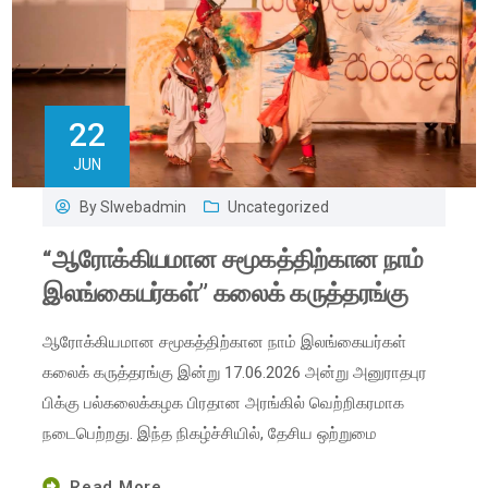
22
JUN
By
Slwebadmin
Uncategorized
“ஆரோக்கியமான சமூகத்திற்கான நாம்
இலங்கையர்கள்” கலைக் கருத்தரங்கு
ஆரோக்கியமான சமூகத்திற்கான நாம் இலங்கையர்கள்
கலைக் கருத்தரங்கு இன்று 17.06.2026 அன்று அனுராதபுர
பிக்கு பல்கலைக்கழக பிரதான அரங்கில் வெற்றிகரமாக
நடைபெற்றது. இந்த நிகழ்ச்சியில், தேசிய ஒற்றுமை
Read More