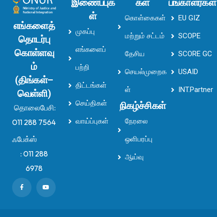
இணைப்புக
கள்
பங்காளர்கள்
ள்
கொள்கைகள்
EU GIZ
எங்களைத்
முகப்பு
மற்றும் சட்டம்
SCOPE
தொடர்பு
எங்களைப்
கொள்ளவு
தேசிய
SCORE GC
ம்
பற்றி
செயல்முறைக
USAID
(திங்கள்–
திட்டங்கள்
ள்
INT.Partner
வெள்ளி)
செய்திகள்
நிகழ்ச்சிகள்
தொலைபேசி:
வாய்ப்புகள்
நேரலை
011 288 7564
ஃபேக்ஸ்
ஒளிபரப்பு
:
011 288
ஆய்வு
6978