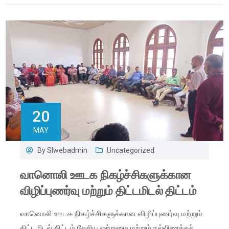
20
MAY
By
Slwebadmin
Uncategorized
வானொலி ஊடக நிகழ்ச்சிகளுக்கான
விழிப்புணர்வு மற்றும் திட்டமிடல் திட்டம்
வானொலி ஊடக நிகழ்ச்சிகளுக்கான விழிப்புணர்வு மற்றும்
திட்டமிடல் திட்டம் தேசிய ஒற்றுமை மற்றும் நல்லிணக்கச்