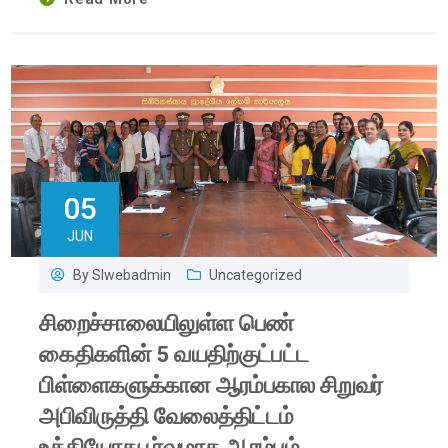
05
JUN
By
Slwebadmin
Uncategorized
சிறைச்சாலையிலுள்ள பெண்
கைதிகளின் 5 வயதிற்குட்பட்ட
பிள்ளைகளுக்கான ஆரம்பகால சிறுவர்
அபிவிருத்தி வேலைத்திட்டம்
உத்தியோகபூர்வமாக ஆரம்பம்.