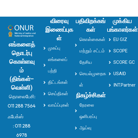
விரைவு
பதிவிறக்கங்
முக்கிய
இணைப்புக
கள்
பங்காளர்கள்
ள்
கொள்கைகள்
EU GIZ
எங்களைத்
முகப்பு
மற்றும் சட்டம்
SCOPE
தொடர்பு
எங்களைப்
கொள்ளவு
தேசிய
SCORE GC
ம்
பற்றி
செயல்முறைக
USAID
(திங்கள்–
திட்டங்கள்
ள்
INT.Partner
வெள்ளி)
செய்திகள்
நிகழ்ச்சிகள்
தொலைபேசி:
வாய்ப்புகள்
நேரலை
011 288 7564
ஃபேக்ஸ்
ஒளிபரப்பு
:
011 288
ஆய்வு
6978