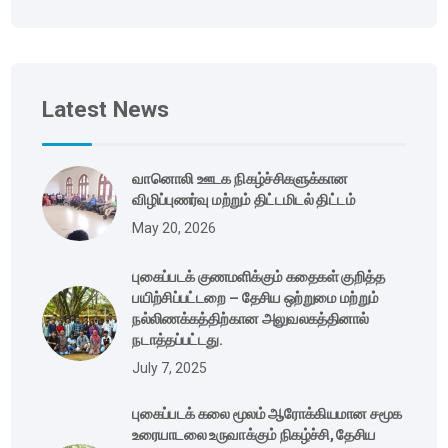
Latest News
வானொலி ஊடக நிகழ்ச்சிகளுக்கான
விழிப்புணர்வு மற்றும் திட்டமிடல் திட்டம்
May 20, 2026
புகைப்படக் குணமளிக்கும் கதைகள் குறித்த
பயிற்சிப்பட்டறை – தேசிய ஒற்றுமை மற்றும்
நல்லிணக்கத்திற்கான அலுவலகத்தினால்
நடாத்தப்பட்டது.
July 7, 2025
புகைப்படக் கலை மூலம் ஆரோக்கியமான சமூக
உரையாடலை உருவாக்கும் நிகழ்ச்சி, தேசிய